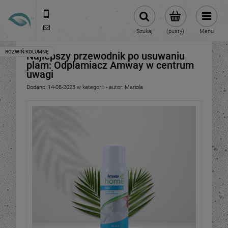
717152310
kontakt@nutrineo.pl
Szukaj
(pusty)
Menu
Najlepszy przewodnik po usuwaniu
plam: Odplamiacz Amway w centrum
uwagi
Dodano:
14-08-2023
w kategorii:
-
autor:
Mariola