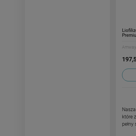
Liofil
Premi
Amwa
197,5
Nasza 
które 
pełny