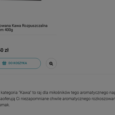
izowana Kawa Rozpuszczalna
um 400g
y
0 zł
DO KOSZYKA
kategoria "Kawa" to raj dla miłośników tego aromatycznego nap
zaoferują Ci niezapomniane chwile aromatycznego rozkoszowani
 smak.