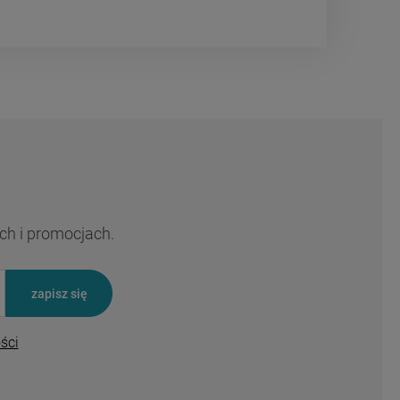
ch i promocjach.
zapisz się
ści