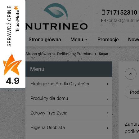
SPRAWDŹ OPINIE
717152310
kontakt@nutrine
Strona główna
Menu
Promocje
Nowo
Strona główna
Delikatesy Premium
Kawa
Menu
4.9
Ekologiczne Środki Czystości
Prod
Produkty dla domu
Zdrowy Tryb Życia
Zanurz
Higiena Osobista
podkre