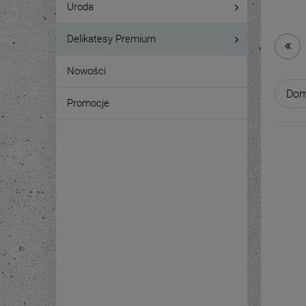
Uroda
Delikatesy Premium
Nowości
Promocje