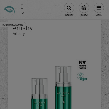
717152310
kontakt@nutrineo.pl
Szukaj
(pusty)
Menu
Artistry
Artistry