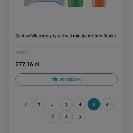
Zestaw Wieczorny rytuał w 3 minuty Artistry Studio
Artistry
277,16 zł
DO KOSZYKA
1
...
3
4
5
6
«
7
8
»