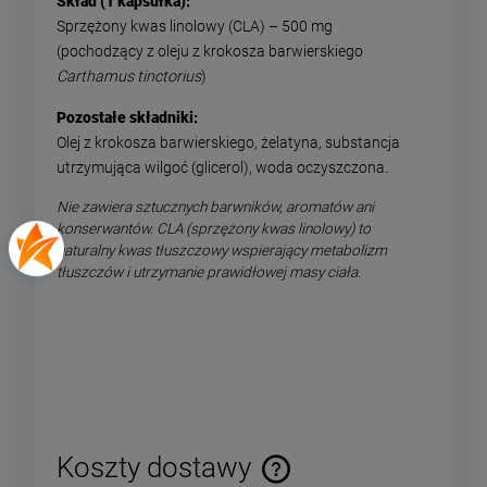
Skład (1 kapsułka):
Sprzężony kwas linolowy (CLA) – 500 mg
(pochodzący z oleju z krokosza barwierskiego
Carthamus tinctorius
)
Pozostałe składniki:
Olej z krokosza barwierskiego, żelatyna, substancja
utrzymująca wilgoć (glicerol), woda oczyszczona.
Nie zawiera sztucznych barwników, aromatów ani
konserwantów. CLA (sprzężony kwas linolowy) to
naturalny kwas tłuszczowy wspierający metabolizm
tłuszczów i utrzymanie prawidłowej masy ciała.
Koszty dostawy
Cena nie zawiera ewentualnych kosztów płatności