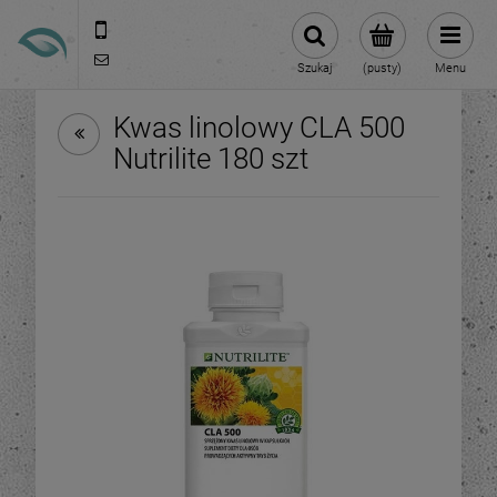
717152310
kontakt@nutrineo.pl
Szukaj
(pusty)
Menu
Kwas linolowy CLA 500
Nutrilite 180 szt