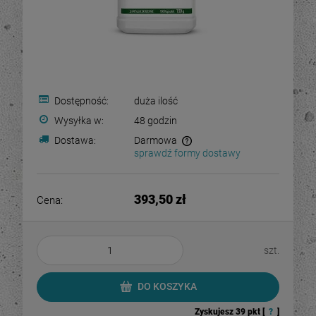
Dostępność:
duża ilość
Wysyłka w:
48 godzin
Dostawa:
Darmowa
sprawdź formy dostawy
Cena nie zawiera ewentualnych kosztów płatności
393,50 zł
Cena:
szt.
DO KOSZYKA
Zyskujesz
39
pkt [
?
]