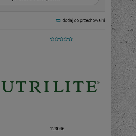
dodaj do przechowalni
123046