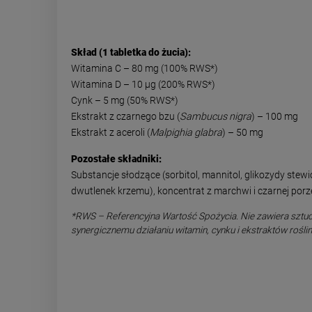
Skład (1 tabletka do żucia):
Witamina C – 80 mg (100% RWS*)
Witamina D – 10 µg (200% RWS*)
Cynk – 5 mg (50% RWS*)
Ekstrakt z czarnego bzu (
Sambucus nigra
) – 100 mg
Ekstrakt z aceroli (
Malpighia glabra
) – 50 mg
Pozostałe składniki:
Substancje słodzące (sorbitol, mannitol, glikozydy st
dwutlenek krzemu), koncentrat z marchwi i czarnej porze
*RWS – Referencyjna Wartość Spożycia. Nie zawiera sztuc
synergicznemu działaniu witamin, cynku i ekstraktów rośli