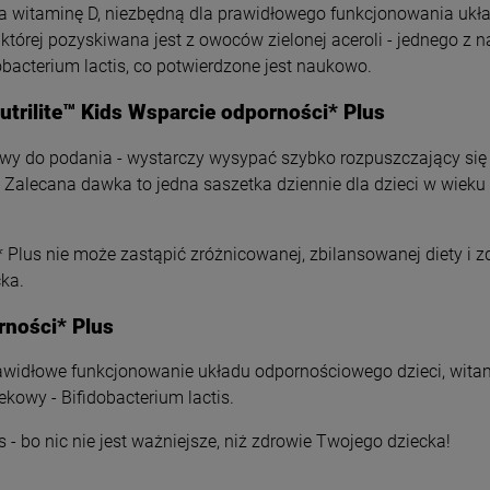
era witaminę D, niezbędną dla prawidłowego funkcjonowania uk
 której pozyskiwana jest z owoców zielonej aceroli - jednego z n
dobacterium lactis, co potwierdzone jest naukowo.
trilite™ Kids Wsparcie odporności* Plus
łatwy do podania - wystarczy wysypać szybko rozpuszczający się
alecana dawka to jedna saszetka dziennie dla dzieci w wieku 4
i* Plus nie może zastąpić zróżnicowanej, zbilansowanej diety i
ka.
rności* Plus
widłowe funkcjonowanie układu odpornościowego dzieci, witam
ekowy - Bifidobacterium lactis.
 - bo nic nie jest ważniejsze, niż zdrowie Twojego dziecka!