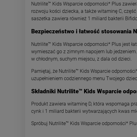
Nutrilite™ Kids Wsparcie odporności* Plus zawi
rozwoju kości dziecka, a także witaminę C, część
saszetka zawiera również 1 miliard bakterii Bifi
Bezpieczeństwo i łatwość stosowania Nu
Nutrilite™ Kids Wsparcie odporności* Plus jest 
wymieszać go z zimnym napojem lub jedzeniem. Z
w chłodnym, suchym miejscu, z dala od dzieci.
Pamiętaj, że Nutrilite™ Kids Wsparcie odpornośc
uzupełnieniem codziennego menu Twojego dziec
Składniki Nutrilite™ Kids Wsparcie odpo
Produkt zawiera witaminę D, która wspomaga pra
cynk i 1 miliard bakterii wytwarzających kwas ml
Spróbuj Nutrilite™ Kids Wsparcie odporności* Plus