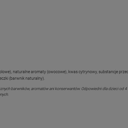
ewiolowe), naturalne aromaty (owocowe), kwas cytrynowy, substancje pr
czki (barwnik naturalny).
znych barwników, aromatów ani konserwantów. Odpowiedni dla dzieci od 4 r
nnych.