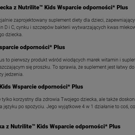
ecka z Nutrilite™ Kids Wsparcie odporności* Plus
cjalnie zaprojektowany suplement diety dla dzieci, zapewniając
n D i C, cynku i szczepów bakterii wytwarzających kwas mlekow
o dziecka.
sparcie odporności* Plus
lus to pierwszy produkt wśród wiodących marek witamin i suplem
szczającym się proszku. To sprawia, że suplement jest łatwy 
y jedzenia.
 Kids Wsparcie odporności* Plus
ie tylko korzystny dla zdrowia Twojego dziecka, ale także dosk
a języku po spożyciu. Jego wyjątkowe 4 w 1 działanie to coś,
ka z Nutrilite™ Kids Wsparcie odporności* Plus