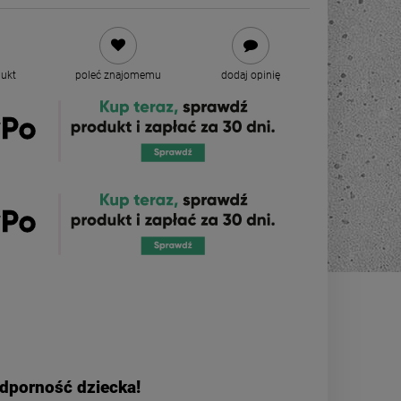
dukt
poleć znajomemu
dodaj opinię
odporność dziecka!