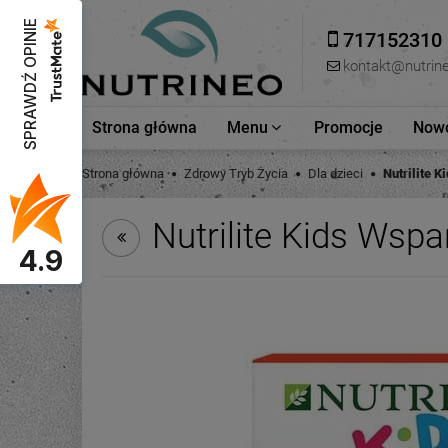
SPRAWDŹ OPINIE
717152310
kontakt@nutrine
Strona główna
Menu
Promocje
Nowo
Strona główna
Zdrowy Tryb Życia
Dla dzieci
Nutrilite K
Nutrilite Kids Wspa
4.9